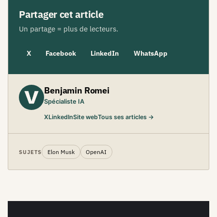
Partager cet article
Un partage = plus de lecteurs.
X
Facebook
LinkedIn
WhatsApp
Benjamin Romei
Spécialiste IA
X
LinkedIn
Site web
Tous ses articles →
Elon Musk
OpenAI
SUJETS