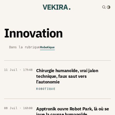
Innovation
Robotique
Dans la rubrique
Chirurgie humanoïde, vrai jalon
11 Juil · 17h48
technique, faux saut vers
l’autonomie
ROBOTIQUE
Apptronik ouvre Robot Park, là où se
08 Juil · 16h00
joue la course humanoïde