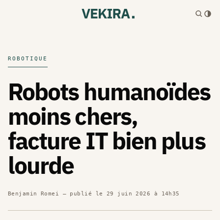
ROBOTIQUE
Robots humanoïdes
moins chers,
facture IT bien plus
lourde
Benjamin Romei
— publié le
29 juin 2026 à 14h35